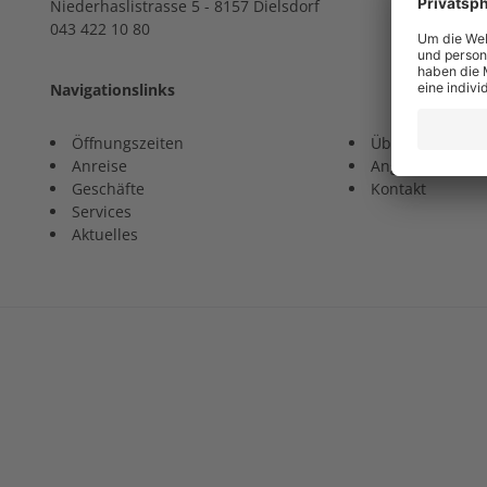
Niederhaslistrasse 5 - 8157 Dielsdorf
043 422 10 80
Navigationslinks
Öffnungszeiten
Über uns
Anreise
Angebote
Geschäfte
Kontakt
Services
Aktuelles